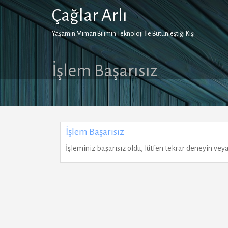
Skip
Çağlar Arlı
to
content
Yaşamın Mimarı Bilimin Teknoloji İle Bütünleştiği Kişi
İşlem Başarısız
İşlem Başarısız
İşleminiz başarısız oldu, lütfen tekrar deneyin veya