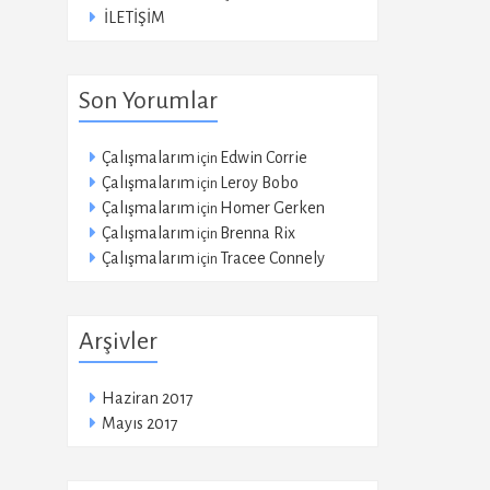
İLETİŞİM
Son Yorumlar
Çalışmalarım
Edwin Corrie
için
Çalışmalarım
Leroy Bobo
için
Çalışmalarım
Homer Gerken
için
Çalışmalarım
Brenna Rix
için
Çalışmalarım
Tracee Connely
için
Arşivler
Haziran 2017
Mayıs 2017