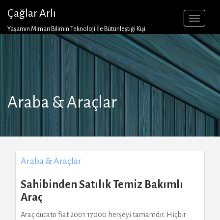
Skip
Çağlar Arlı
to
content
Yaşamın Mimarı Bilimin Teknoloji İle Bütünleştiği Kişi
Araba & Araçlar
Araba & Araçlar
Sahibinden Satılık Temiz Bakımlı
Araç
Araç ducato fiat 2001 17000 herşeyi tamamdır. Hiçbir