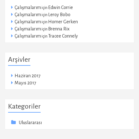
Çalışmalarım
Edwin Corrie
için
Çalışmalarım
Leroy Bobo
için
Çalışmalarım
Homer Gerken
için
Çalışmalarım
Brenna Rix
için
Çalışmalarım
Tracee Connely
için
Arşivler
Haziran 2017
Mayıs 2017
Kategoriler
Uluslararası