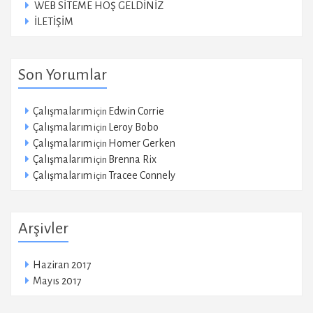
WEB SİTEME HOŞ GELDİNİZ
İLETİŞİM
Son Yorumlar
Çalışmalarım
Edwin Corrie
için
Çalışmalarım
Leroy Bobo
için
Çalışmalarım
Homer Gerken
için
Çalışmalarım
Brenna Rix
için
Çalışmalarım
Tracee Connely
için
Arşivler
Haziran 2017
Mayıs 2017